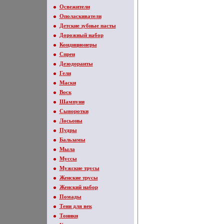
Освежители
Ополаскиватели
Детские зубные пасты
Дорожный набор
Кондиционеры
Спреи
Дезодоранты
Гели
Маски
Воск
Шампуни
Сыворотки
Лосьоны
Пудры
Бальзамы
Мыла
Муссы
Мужские трусы
Женские трусы
Женский набор
Помады
Тени для век
Тоники