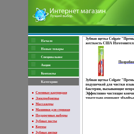
Зубная щетка Colgate "Премь
Начало
жесткость США Изготовитель
сертифицирован инфо 1701o.
Новые товары
Специяальное
Подробн
Акция
Контакты
Зубная щетка Colgate "Прем
Категории:
подушечкой для чистки язык
бактерии, вызывающие непри
Сменные картриджи
Эффективно чистящие кончи
тщательно очищают збъпфъа
Электробритвы
Характеристики: Материал: 
Массажеры
полипропилен Длина щетки: 
Машинки для стрижки
США Изготовитель: Китай Т
Подарочные наборы
Зубные пасты
Кремы
Зубные щетки