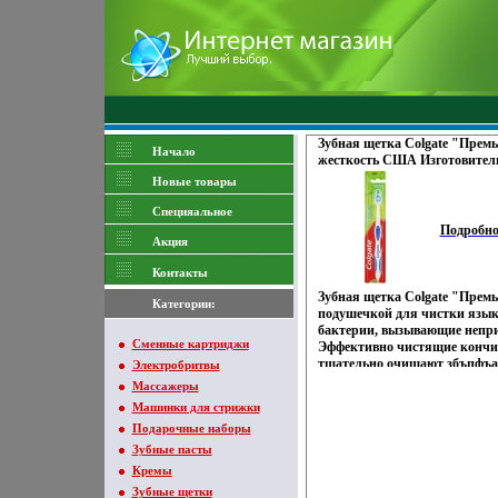
Зубная щетка Colgate "Премь
Начало
жесткость США Изготовитель
сертифицирован инфо 1701o.
Новые товары
Специяальное
Подробн
Акция
Контакты
Зубная щетка Colgate "Прем
Категории:
подушечкой для чистки язык
бактерии, вызывающие непри
Сменные картриджи
Эффективно чистящие кончи
тщательно очищают збъпфъа
Электробритвы
Характеристики: Материал: 
Массажеры
полипропилен Длина щетки: 
Машинки для стрижки
США Изготовитель: Китай Т
Подарочные наборы
Зубные пасты
Кремы
Зубные щетки