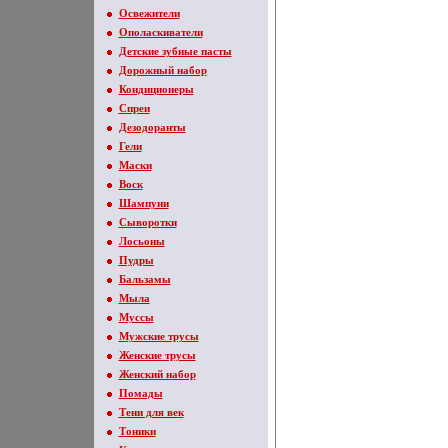
Освежители
Ополаскиватели
Детские зубные пасты
Дорожный набор
Кондиционеры
Спреи
Дезодоранты
Гели
Маски
Воск
Шампуни
Сыворотки
Лосьоны
Пудры
Бальзамы
Мыла
Муссы
Мужские трусы
Женские трусы
Женский набор
Помады
Тени для век
Тоники