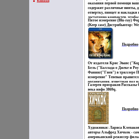
Книжки
оказания первой помощи ваш
содержит различные винты, 
отвертку, пинцет и накладки 
достаточно компактен, чтобы
Пятое измерение (Blu-ray) Фор
сумке или кармане Характери
(Keep case) Дистрибьютор: We
Великобритании Артикул: 691
код: А, B, С Количество слоев:
см х 15 см х 1,5 см Размер конт
Субтитры: Русский / Украинс
1,3 см Материал: пластик Стр
дорожки: Русский DTS-HD ин
Китай.
Подробно
От издателя Крис Эванс ("Ко
Бель ("Баллада о Джеке и Роу
Фанинг("Гнев") в триллере 
измерение" Теневая правите
организация, известная под 
Галерея призраков Рассказы
собирает всевозможных экстр
века инфо 3869q.
проведения экспериментов, к
резко увеличить потенциал ка
самую мощную в мире армию,
можно себе представить К виз
Подробно
практически никому не удало
испытаний Ник Гант, облада
телекинезу, или «мувер», наход
как члены Дивизиона более де
Художники: Лариса Клепаков
его отца Он находит себе убе
авторы Альфред Хичкок - са
Гонконге Однако Ник вынужд
американский режиссер филь
когда Кэсси Холмс, 13-летняя