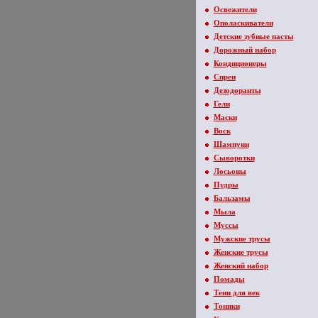
Освежители
Ополаскиватели
Детские зубные пасты
Дорожный набор
Кондиционеры
Спреи
Дезодоранты
Гели
Маски
Воск
Шампуни
Сыворотки
Лосьоны
Пудры
Бальзамы
Мыла
Муссы
Мужские трусы
Женские трусы
Женский набор
Помады
Тени для век
Тоники