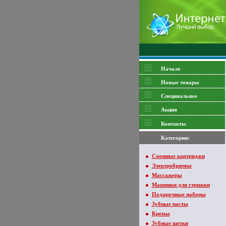
Начало
Новые товары
Специяальное
Акция
Контакты
Категории:
Сменные картриджи
Электробритвы
Массажеры
Машинки для стрижки
Подарочные наборы
Зубные пасты
Кремы
Зубные щетки