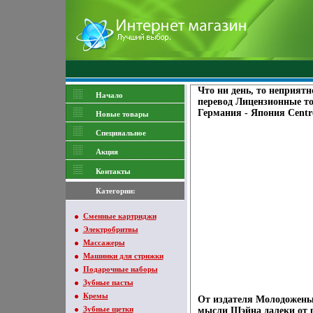
Что ни день, то неприят
Начало
перевод Лицензионные то
Германия - Япония Centr
Новые товары
Специяальное
Акция
Контакты
Категории:
Сменные картриджи
Электробритвы
Массажеры
Машинки для стрижки
Подарочные наборы
Зубные пасты
Кремы
От издателя Молодожены
Зубные щетки
мысли Шэйна далеки от р