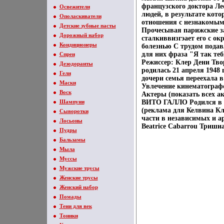
французского доктора Ле
Освежители
людей, в результате кот
Ополаскиватели
отношения с незнакомыми
Детские зубные пасты
Прочесывая парижские за
Дорожный набор
сталкиввизгэает его с о
Кондиционеры
болезнью С трудом подав
для них фраза "Я так те
Спреи
Режиссер: Клер Дени Тво
Дезодоранты
родилась 21 апреля 1948 
Гели
дочери семья переехала 
Маски
Увлечение кинематографо
Воск
Актеры (показать всех ак
Шампуни
ВИТО ГАЛЛО Родился в 
(реклама для Келвина Кл
Сыворотки
части в независимых и ар
Лосьоны
Beatrice Cabarrou Тришиа 
Пудры
Бальзамы
Мыла
Муссы
Мужские трусы
Женские трусы
Женский набор
Помады
Тени для век
Тоники