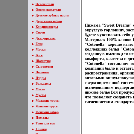
Освежители
Ополаскиватели
Детские зубные пасты
Дорожный набор
Пижама "Sweet Dreams" 
Кондиционеры
округлую горловину, зас
Спреи
будете чувствовать себя
Дезодоранты
Материал: 100% хлопок 
Гели
"Cotonella" хорошо изве
коллекциях белья "Coton
Маски
созданную именно для нег
Воск
комфорта, качества и диз
Шампуни
"Cotonella" составляет т
Сыворотки
компании было и остается
Лосьоны
распространения, орган
оптовыми впшуыпокупател
Пудры
сверхсовременной систем
Бальзамы
исследованиям подвергаю
Мыла
нижнее белье Вся продук
Муссы
что позволяет создавать
Мужские трусы
гигиеническим стандарта
Женские трусы
Женский набор
Помады
Тени для век
Тоники