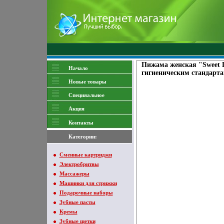
Пижама женская "Sweet Dr
Начало
гигиеническим стандарта
Новые товары
Специяальное
Акция
Контакты
Категории:
Сменные картриджи
Электробритвы
Массажеры
Машинки для стрижки
Подарочные наборы
Зубные пасты
Кремы
Зубные щетки