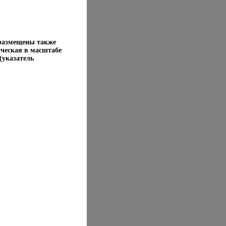
 размещены также
ическая в масштабе
(указатель