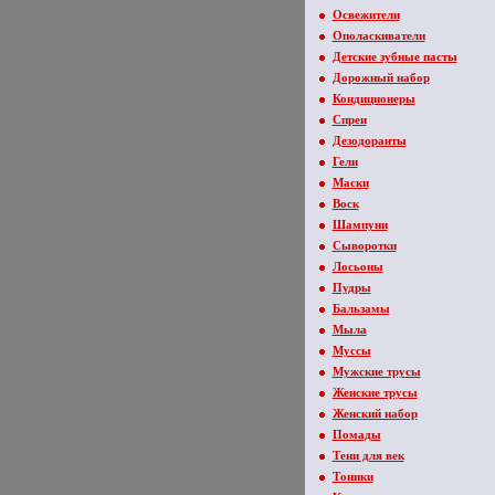
Освежители
Ополаскиватели
Детские зубные пасты
Дорожный набор
Кондиционеры
Спреи
Дезодоранты
Гели
Маски
Воск
Шампуни
Сыворотки
Лосьоны
Пудры
Бальзамы
Мыла
Муссы
Мужские трусы
Женские трусы
Женский набор
Помады
Тени для век
Тоники