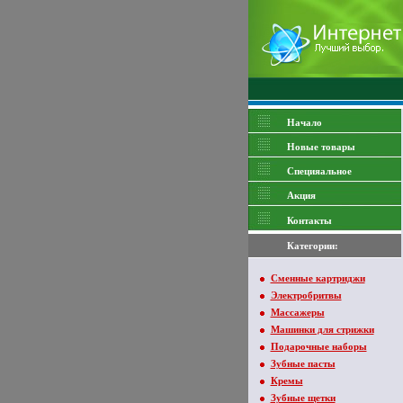
Начало
Новые товары
Специяальное
Акция
Контакты
Категории:
Сменные картриджи
Электробритвы
Массажеры
Машинки для стрижки
Подарочные наборы
Зубные пасты
Кремы
Зубные щетки