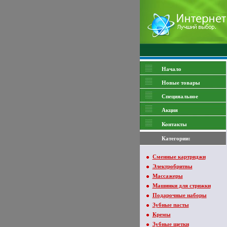
Начало
Новые товары
Специяальное
Акция
Контакты
Категории:
Сменные картриджи
Электробритвы
Массажеры
Машинки для стрижки
Подарочные наборы
Зубные пасты
Кремы
Зубные щетки