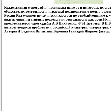
Коллективная монография посвящена цензуре и цензорам, их ста
обществе, их деятельности, игравшей неоднозначную роль в разв
России Ряд очерков полемически заострен по отнбънбуошению к 
видеть лишь негативные последствия деятельности цензоров Их п
прослеживается через судьбы А В Никитенко, Ф И Тютчева, В Н Б
интересующихся проблемами российской культуры, литературы,
Авторы Д Бадалян Валентина Березина Геннадий Жирков (автор, 