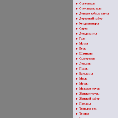
Освежители
Ополаскиватели
Детские зубные пасты
Дорожный набор
Кондиционеры
Спреи
Дезодоранты
Гели
Маски
Воск
Шампуни
Сыворотки
Лосьоны
Пудры
Бальзамы
Мыла
Муссы
Мужские трусы
Женские трусы
Женский набор
Помады
Тени для век
Тоники