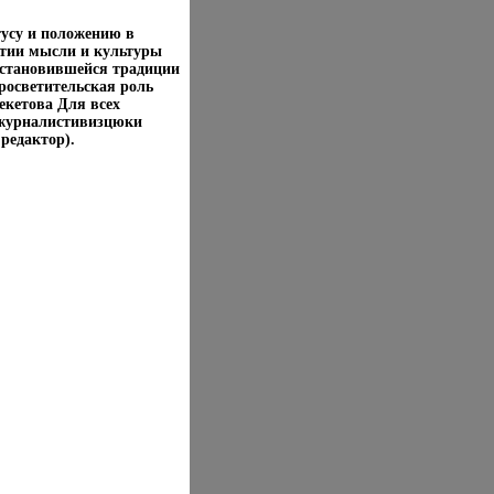
тусу и положению в
итии мысли и культуры
установившейся традиции
росветительская роль
екетова Для всех
 журналистивизцюки
редактор).