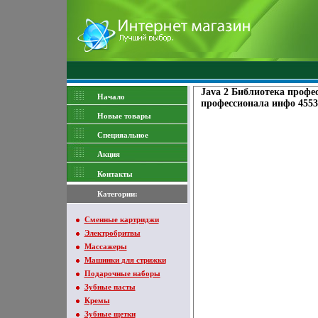
Java 2 Библиотека профе
Начало
профессионала инфо 4553
Новые товары
Специяальное
Акция
Контакты
Категории:
Сменные картриджи
Электробритвы
Массажеры
Машинки для стрижки
Подарочные наборы
Зубные пасты
Кремы
Зубные щетки