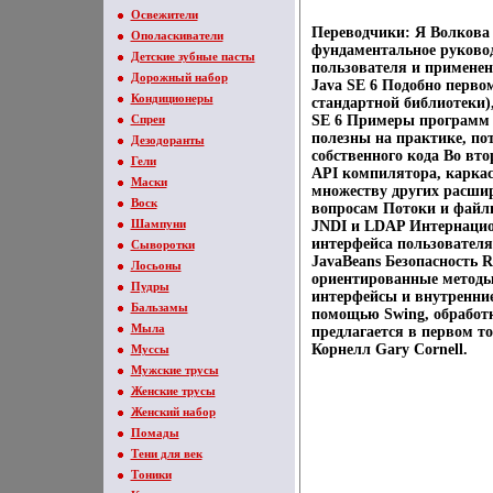
Освежители
Переводчики: Я Волкова 
Ополаскиватели
фундаментальное руково
Детские зубные пасты
пользователя и примене
Дорожный набор
Java SE 6 Подобно перво
Кондиционеры
стандартной библиотеки),
Спреи
SE 6 Примеры программ 
полезны на практике, по
Дезодоранты
собственного кода Во вт
Гели
API компилятора, каркасу
Маски
множеству других расши
Воск
вопросам Потоки и файл
Шампуни
JNDI и LDAP Интернацио
интерфейса пользователя
Сыворотки
JavaBeans Безопасность
Лосьоны
ориентированные методы
Пудры
интерфейсы и внутренние
Бальзамы
помощью Swing, обработк
Мыла
предлагается в первом т
Корнелл Gary Cornell.
Муссы
Мужские трусы
Женские трусы
Женский набор
Помады
Тени для век
Тоники