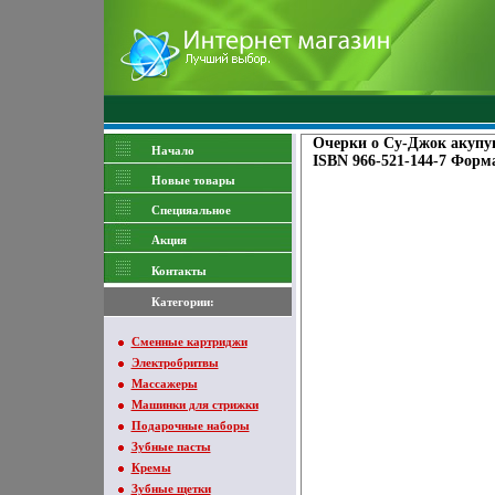
Очерки о Су-Джок акупун
Начало
ISBN 966-521-144-7 Форма
Новые товары
Специяальное
Акция
Контакты
Категории:
Сменные картриджи
Электробритвы
Массажеры
Машинки для стрижки
Подарочные наборы
Зубные пасты
Кремы
Зубные щетки