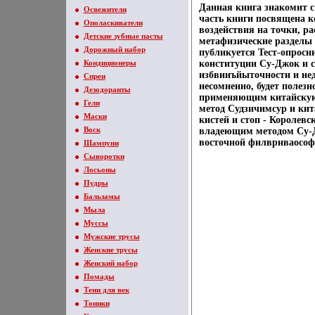
Данная книга знакомит 
Освежители
часть книги посвящена к
Ополаскиватели
воздействия на точки, р
Детские зубные пасты
метафизические разделы 
Дорожный набор
публикуется Тест-опросн
Кондиционеры
конституции Су-Джок и 
избвииъйыточности и нед
Спреи
несомненно, будет полезн
Дезодоранты
применяющим китайскую
Гели
метод Судзичимсур и кит
Маски
кистей и стоп - Королев
Воск
владеющим методом Су-Дж
восточной филврнваософ
Шампуни
Сыворотки
Лосьоны
Пудры
Бальзамы
Мыла
Муссы
Мужские трусы
Женские трусы
Женский набор
Помады
Тени для век
Тоники