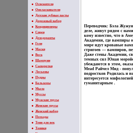
Освежители
Ополаскиватели
Детские зубные пасты
Дорожный набор
Переводчик: Бэла Жужуна
Кондиционеры
деле, живут рядом с на
Спреи
кому известно, что в Ам
Дезодоранты
Академия, где вампиры о
Гели
мире идут кровавые вамп
Маски
стригоев — вампиров, п
Даже стены Академии, св
Воск
темных сил Юная моройск
Шампуни
убеждаются в этом, оказ
Сыворотки
Mead Райчел Мид - попул
Лосьоны
подростков Родилась и в
Пудры
интересуется мифологие
гуманитарным .
Бальзамы
Мыла
Муссы
Мужские трусы
Женские трусы
Женский набор
Помады
Тени для век
Тоники