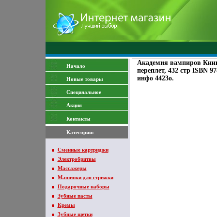
Академия вампиров Книга
Начало
переплет, 432 стр ISBN 9
инфо 4423o.
Новые товары
Специяальное
Акция
Контакты
Категории:
Сменные картриджи
Электробритвы
Массажеры
Машинки для стрижки
Подарочные наборы
Зубные пасты
Кремы
Зубные щетки