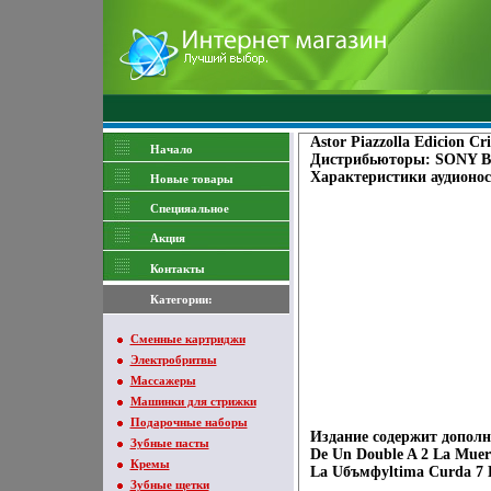
Astor Piazzolla Edicion Cr
Начало
Дистрибьюторы: SONY B
Характеристики аудионос
Новые товары
Специяальное
Акция
Контакты
Категории:
Сменные картриджи
Электробритвы
Массажеры
Машинки для стрижки
Подарочные наборы
Издание содержит дополн
Зубные пасты
De Un Double A 2 La Muert
Кремы
La Uбъмфуltima Curda 7 B
Зубные щетки