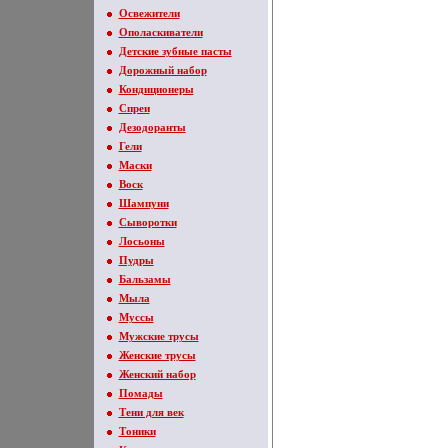
Освежители
Ополаскиватели
Детские зубные пасты
Дорожный набор
Кондиционеры
Спреи
Дезодоранты
Гели
Маски
Воск
Шампуни
Сыворотки
Лосьоны
Пудры
Бальзамы
Мыла
Муссы
Мужские трусы
Женские трусы
Женский набор
Помады
Тени для век
Тоники