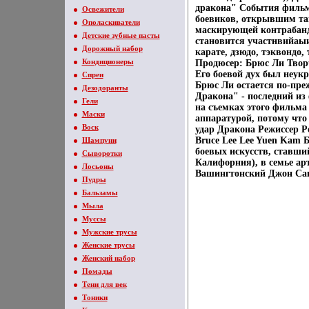
дракона" События фильма
Освежители
боевиков, открывшим та
Ополаскиватели
маскирующей контрабандн
Детские зубные пасты
становится участнвийаыи
Дорожный набор
карате, дзюдо, тэквондо,
Кондиционеры
Продюсер: Брюс Ли Творч
Его боевой дух был неук
Спреи
Брюс Ли остается по-пре
Дезодоранты
Дракона" - последний и
Гели
на съемках этого фильм
Маски
аппаратурой, потому чт
Воск
удар Дракона Режиссер Р
Bruce Lee Lee Yuen Kam 
Шампуни
боевых искусств, ставши
Сыворотки
Калифорния), в семье ар
Лосьоны
Вашингтонский Джон Сак
Пудры
Бальзамы
Мыла
Муссы
Мужские трусы
Женские трусы
Женский набор
Помады
Тени для век
Тоники