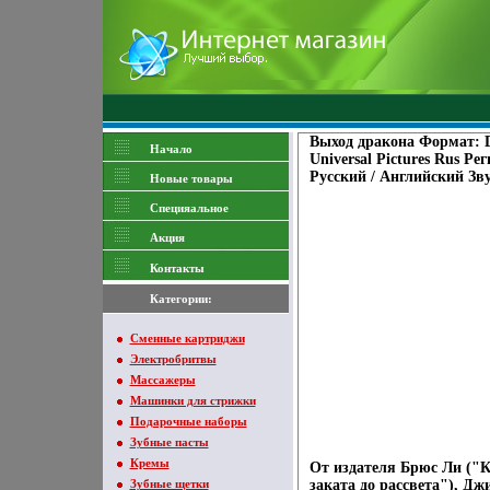
Выход дракона Формат: D
Начало
Universal Pictures Rus Р
Русский / Английский Зв
Новые товары
Специяальное
Акция
Контакты
Категории:
Сменные картриджи
Электробритвы
Массажеры
Машинки для стрижки
Подарочные наборы
Зубные пасты
Кремы
От издателя Брюс Ли ("К
Зубные щетки
заката до рассвета"), Д