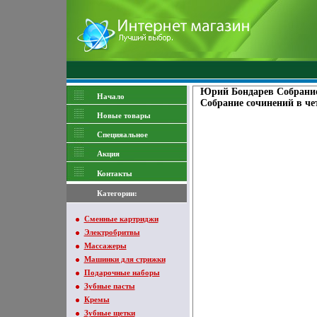
Юрий Бондарев Собрание
Начало
Собрание сочинений в че
Новые товары
Специяальное
Акция
Контакты
Категории:
Сменные картриджи
Электробритвы
Массажеры
Машинки для стрижки
Подарочные наборы
Зубные пасты
Кремы
Зубные щетки