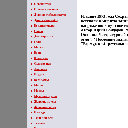
Освежители
Ополаскиватели
Детские зубные пасты
Издание 1973 года Сохра
Дорожный набор
вступали в мирную жизнь
напряженно ищут свое ме
Кондиционеры
Автор Юрий Бондарев Ро
Спреи
Окончил Литературный и
Дезодоранты
огня", "Последние залпы
Гели
"Бермудский треугольник
Маски
Воск
Шампуни
Сыворотки
Лосьоны
Пудры
Бальзамы
Мыла
Муссы
Мужские трусы
Женские трусы
Женский набор
Помады
Тени для век
Тоники