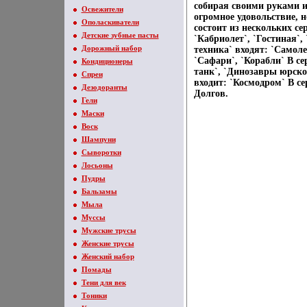
собирая своими руками 
Освежители
огромное удовольствие, 
Ополаскиватели
состоит из нескольких се
Детские зубные пасты
`Кабриолет`, `Гостиная`,
Дорожный набор
техника` входят: `Самол
`Сафари`, `Корабли` В се
Кондиционеры
танк`, `Динозавры юрско
Спреи
входит: `Космодром` В с
Дезодоранты
Долгов.
Гели
Маски
Воск
Шампуни
Сыворотки
Лосьоны
Пудры
Бальзамы
Мыла
Муссы
Мужские трусы
Женские трусы
Женский набор
Помады
Тени для век
Тоники