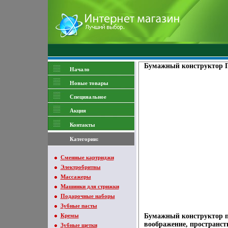
Бумажный конструктор П
Начало
Новые товары
Специяальное
Акция
Контакты
Категории:
Сменные картриджи
Электробритвы
Массажеры
Машинки для стрижки
Подарочные наборы
Зубные пасты
Кремы
Бумажный конструктор по
воображение, пространст
Зубные щетки