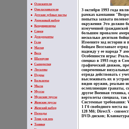
Освежители
Ополаскиватели
3 октября 1993 года явл
рамках кампании "Возро
Детские зубные пасты
попытка захвата полево
Дорожный набор
окружения Это должно б
Кондиционеры
измученной гражданской 
Спреи
большим провалом амери
Дезодоранты
несколько десятков бой
Измените ход истории и 
Гели
бойцам Возглавьте отряд
Маски
надежду у ее народа У а
Воск
Особенности игры: Реаль
Шампуни
спецназ в 1993 году в 
Сыворотки
графический движок, пр
Лосьоны
современные визуальные
отряда действовать с уч
Пудры
выслеживать их и устраи
Бальзамы
видов оружия, реально и
Мыла
ослепляющие гранаты, сн
Муссы
другое Военная техника
Мужские трусы
вертолеты спецназа, так
Системные требования: W
Женские трусы
1 Гб свободного места на
Женский набор
128 Мб; DirectX - совмес
Помады
DVD-дисков; Клавиатур
Тени для век
Тоники