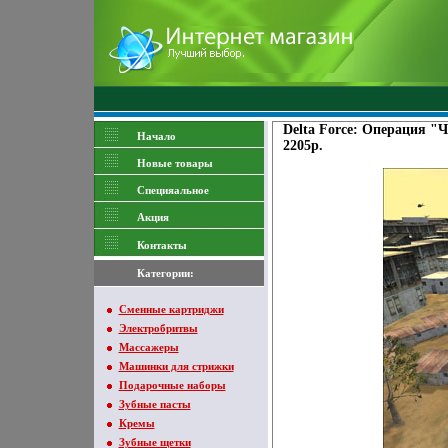
Delta Force: Операция 
Начало
2205p.
Новые товары
Специяальное
Акция
Контакты
Категории:
Сменные картриджи
Электробритвы
Массажеры
Машинки для стрижки
Подарочные наборы
Зубные пасты
Кремы
Зубные щетки