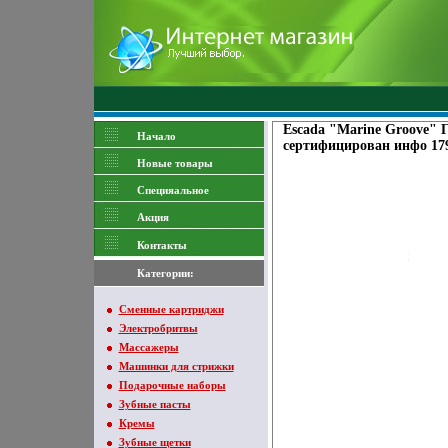
Escada "Marine Groove" 
Начало
сертифицирован инфо 179
Новые товары
Специяальное
Акция
Контакты
Категории:
Сменные картриджи
Электробритвы
Массажеры
Машинки для стрижки
Подарочные наборы
Зубные пасты
Кремы
Зубные щетки