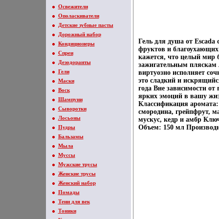
Освежители
Ополаскиватели
Детские зубные пасты
Дорожный набор
Гель для душа от Escada
Кондиционеры
фруктов и благоухающих ц
Спреи
кажется, что целый мир 
Дезодоранты
зажигательным пляскам 
Гели
виртуозно исполняет соч
это сладкий и искрящийс
Маски
года Вне зависимости от 
Воск
ярких эмоций в вашу жиз
Шампуни
Классификация аромата:
Сыворотки
смородина, грейпфрут, м
Лосьоны
мускус, кедр и амбр Кл
Объем: 150 мл Производ
Пудры
Бальзамы
Мыла
Муссы
Мужские трусы
Женские трусы
Женский набор
Помады
Тени для век
Тоники