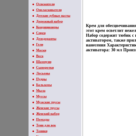
Освежители
Ополаскиватели
Детские зубные пасты
Дорожный набор
Крем для обесцвечивания
Кондиционеры
этот крем осветлит нежел
Спреи
Набор содержит тюбик с 
Дезодоранты
активатором, также прил
Гели
нанесения Характеристик
активатора: 30 мл Произ
Маски
Воск
Шампуни
Сыворотки
Лосьоны
Пудры
Бальзамы
Мыла
Муссы
Мужские трусы
Женские трусы
Женский набор
Помады
Тени для век
Тоники