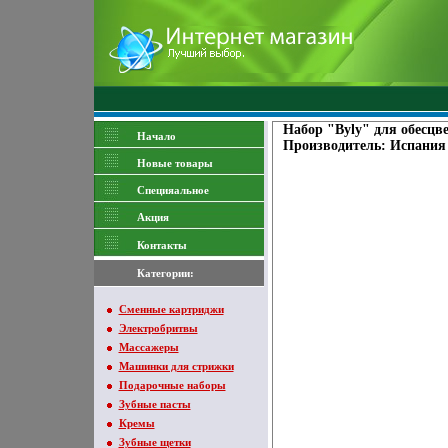
Набор "Byly" для обесцв
Начало
Производитель: Испания
Новые товары
Специяальное
Акция
Контакты
Категории:
Сменные картриджи
Электробритвы
Массажеры
Машинки для стрижки
Подарочные наборы
Зубные пасты
Кремы
Зубные щетки