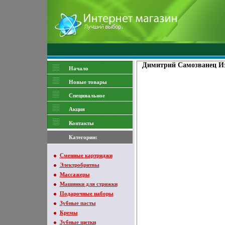
Димитрий Самозванец Изд
Начало
Новые товары
Специяальное
Акция
Контакты
Категории:
Сменные картриджи
Электробритвы
Массажеры
Машинки для стрижки
Подарочные наборы
Зубные пасты
Кремы
Зубные щетки