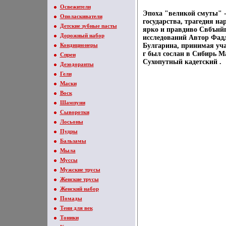
Освежители
Эпоха "великой смуты" 
Ополаскиватели
государства, трагедия на
Детские зубные пасты
ярко и правдиво Свбънй
Дорожный набор
исследований Автор Фадд
Кондиционеры
Булгарина, принимая учас
г был сослан в Сибирь Ма
Спреи
Сухопутный кадетский .
Дезодоранты
Гели
Маски
Воск
Шампуни
Сыворотки
Лосьоны
Пудры
Бальзамы
Мыла
Муссы
Мужские трусы
Женские трусы
Женский набор
Помады
Тени для век
Тоники