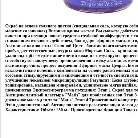
Скраб на основе соляного цветка (специальная соль, которую со
морских солончаках) Впервые одним жестом Вы сможете добиться
очистки при помощи нового средства глубокой очибфущцстки с 
снимающим отечность действием, благодаря эфирным маслам, со
Активные компоненты: Соляной Цвет - богатая олигоэлементами
пробуждает естественные ресурсы кожи Морская Соль - кристалл
удаляювдгщбт омертвевшие клетки кожи и стимулируют процессы
способствуют наилучшему проникновению в кожу активных комп
активизирующих процесс похудения Эфирные масла Цедры Лимон
исключительно полезные компоненты на основе растительных ма
особыми стимулирующими и снимающими отечность свойствами,
улучшению локальной микроциркуляции Результат: Кожа глубок
тонизирована, насыщена минералами, удивительно мягквпапйая,
шелковистая Экспресс-программа похудения: Этап 1 Скраб для те
Антицелюллитный пластырь "Matis" для проблемных зон Этап 3
дренажное масло для тела "Matis" Этап 4 Триактивный концентра
Этап дополнительный Антицелюллитная разогревающая маска дл
Характеристики: Объем: 250 мл Производитель: Франция Товар 