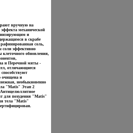
бирают вручную на
 эффекта механической
тонизирующим и
держащимся в скрабе
 рафинированная соль,
ы соли эффективно
 клеточного обновления,
онентов,
а и Перечной мяты -
сел, отличающиеся
 способствуют
о очищена и
 нежная, необыкновенно
ла "Matis" Этап 2
 Антицелюллитное
т для похудения "Matis"
я тела "Matis"
сертифицирован.