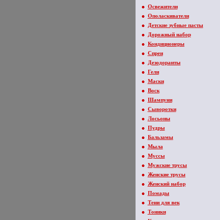
Освежители
Ополаскиватели
Детские зубные пасты
Дорожный набор
Кондиционеры
Спреи
Дезодоранты
Гели
Маски
Воск
Шампуни
Сыворотки
Лосьоны
Пудры
Бальзамы
Мыла
Муссы
Мужские трусы
Женские трусы
Женский набор
Помады
Тени для век
Тоники