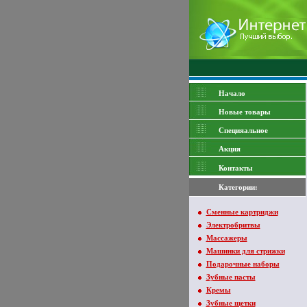
Начало
Новые товары
Специяальное
Акция
Контакты
Категории:
Сменные картриджи
Электробритвы
Массажеры
Машинки для стрижки
Подарочные наборы
Зубные пасты
Кремы
Зубные щетки