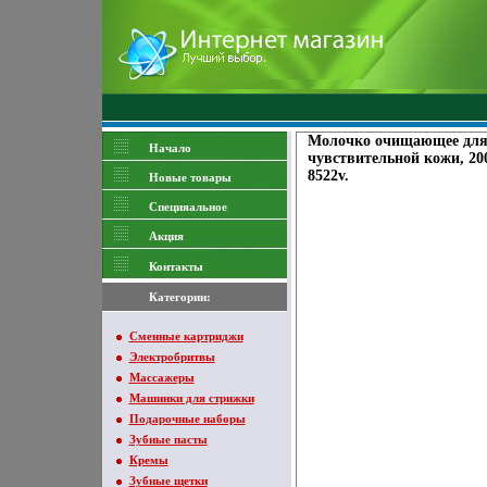
Молочко очищающее для л
Начало
чувствительной кожи, 20
8522v.
Новые товары
Специяальное
Акция
Контакты
Категории:
Сменные картриджи
Электробритвы
Массажеры
Машинки для стрижки
Подарочные наборы
Зубные пасты
Кремы
Зубные щетки