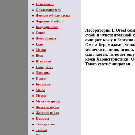
Освежители
Ополаскиватели
Детские зубные пасты
Дорожный набор
Кондиционеры
Лаборатории L'Oreal со
Спреи
сухой и чувствительной
Дезодоранты
очищает кожу и бережно 
Гели
Омега Керамидами, увлаж
молочко на лицо, исполь
Маски
смягчается, исчезает ощ
Воск
кожи Характеристики: О
Шампуни
Товар сертифицирован.
Сыворотки
Лосьоны
Пудры
Бальзамы
Мыла
Муссы
Мужские трусы
Женские трусы
Женский набор
Помады
Тени для век
Тоники