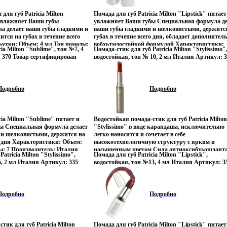
-наращивания, так и для
английского Авторы Грэхем Мастертон Graham
для губ Patricia Milton
Помада для губ Patricia Milton "Lipstick" питает
ого наращивания в домашних
Masterton Эллен Макклой Helen MacCloy.
 увлажняет Ваши губы
увлажняет Ваши губы Специальная формула де
 продуктов "Kiss" широкий
а делает ваши губы гладкими и
ваши губы гладкими и шелковистыми, держитс
 для самостоятельного
тся на губах в течение всего
губах в течение всего дня, обладает дополнител
й начинающими
ухки: Объем: 4 мл Тон помады:
вобхьтмдостойкой формулой Характеристики:
s" за многие годы работы на
cia Milton "Sublime", тон №7, 4
Помада-стик для губ Patricia Milton "Stylissimo"
Италия Артикул: 350 Товар
Объем: 4 мл Тон помады: 29 Производитель: И
евала репутацию мирового
 370 Товар сертифицирован
водостойкая, тон № 10, 2 мл Италия Артикул: 
Артикул: 350 Товар сертифицирован.
инальной впкржи качественной
Товар сертифицирован инфо 12362u.
ртифицирован.
Подробно
Подробно
cia Milton "Sublime" питает и
Водостойкая помада-стик для губ Patricia Milton
ы Специальная формула делает
"Stylissimo" в виде карандаша, исключительно
 и шелковистыми, держится на
легко наносится и сочетает в себе
го дня Характеристики: Объем:
высокотехнологичную структуру с ярким и
ы: 7 Производитель: Италия
насыщенным цветом Сила антиоксибхьощдант
atricia Milton "Stylissimo",
Помада для губ Patricia Milton "Lipstick",
 сертифицирован.
витамина Е и защита солнцезащитных UVB-
5, 2 мл Италия Артикул: 335
водостойкая, тон №13, 4 мл Италия Артикул: 3
фильтров, делают эту форму настоящим лекарс
ан инфо 12363u.
Товар сертифицирован инфо 12364u.
для губ Увлажняющие, мягкие, шелковистые и
блестящие губы на долгое время Характеристи
Объем: 2 мл Тон помады: 10 Производитель: И
Подробно
Подробно
Артикул: 335 Товар севебжзртифицирован.
тик для губ Patricia Milton
Помада для губ Patricia Milton "Lipstick" питает