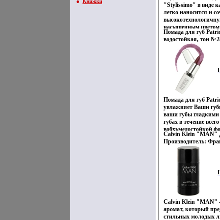
Книжки
"Stylissimo" в виде
легко наносится и со
высокотехнологичну
насыщенным цветом
Помада для губ Patric
витамина Е и защит
водостойкая, тон №2
фильтров, делают э
Товар сертифициров
для губ Увлажняющи
блестящие губы на д
Объем: 2 мл Тон пом
Артикул: 335 Товар 
Помада для губ Patric
увлажняет Ваши губ
ваши губы гладкими
губах в течение всег
вобхьмедостойкой ф
Calvin Klein "MAN" Д
Объем: 4 мл Тон пом
Производитель: Фра
Артикул: 350 Товар
инфо 12551u.
Calvin Klein "MAN" 
аромат, который пре
стильных молодых л