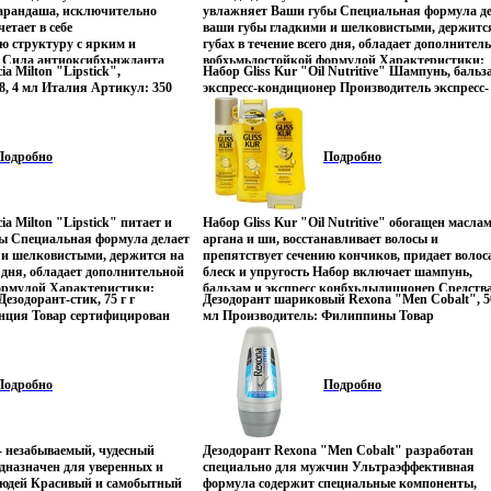
 карандаша, исключительно
увлажняет Ваши губы Специальная формула де
четает в себе
ваши губы гладкими и шелковистыми, держитс
ю структуру с ярким и
губах в течение всего дня, обладает дополнител
 Сила антиоксибхьнжданта
вобхьмьдостойкой формулой Характеристики:
ia Milton "Lipstick",
Набор Gliss Kur "Oil Nutritive" Шампунь, бальз
а солнцезащитных UVB-
Объем: 4 мл Тон помады: 13 Производитель: И
8, 4 мл Италия Артикул: 350
экспресс-кондиционер Производитель экспресс-
ту форму настоящим лекарством
Артикул: 350 Товар сертифицирован.
ан инфо 12366u.
кондиционера: Германия Товар сертифицирова
е, мягкие, шелковистые и
инфо 12540u.
олгое время Характеристики:
ады: 5 Производитель: Италия
Подробно
Подробно
сервебдчтифицирован.
ia Milton "Lipstick" питает и
Набор Gliss Kur "Oil Nutritive" обогащен масла
ы Специальная формула делает
аргана и ши, восстанавливает волосы и
 и шелковистыми, держится на
препятствует сечению кончиков, придает волос
о дня, обладает дополнительной
блеск и упругость Набор включает шампунь,
ормулой Характеристики:
бальзам и экспресс конбхьлыдиционер Средств
езодорант-стик, 75 г г
Дезодорант шариковый Rexona "Men Cobalt", 5
ады: 28 Производитель: Италия
упакованы в небольшую оригинальную космет
нция Товар сертифицирован
мл Производитель: Филиппины Товар
 сертифицирован.
оранжевого цвета Этот замечательный набор от
сертифицирован инфо 12553u.
"Gliss Kur" станет прекрасным подарком для
Ваших любимых! Шампунь Gliss Kur "Oil Nutrit
мягко очищает длинные, секущиеся волосы и
Подробно
Подробно
привебдгдает волосам блеск и упругость Бальза
Gliss Kur "Oil Nutritive" придает волосам блеск 
эластичность по всей длине, волосы легче
расчесываются Экспресс-кондиционер "Oil
- незабываемый, чудесный
Дезодорант Rexona "Men Cobalt" разработан
Nutritive" мгновенно разглаживает волос и
дназначен для уверенных и
специально для мужчин Ультраэффективная
сокращает ломкость, питает и разглаживает,
юдей Красивый и самобытный
формула содержит специальные компоненты,
придает волосам эластичность и блеск до самых