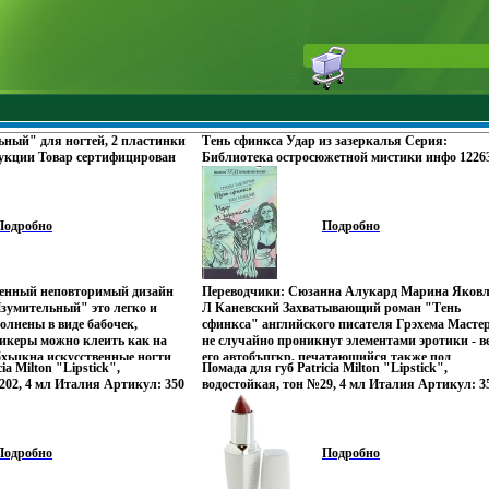
ный" для ногтей, 2 пластинки
Тень сфинкса Удар из зазеркалья Серия:
дукции Товар сертифицирован
Библиотека остросюжетной мистики инфо 1226
Подробно
Подробно
твенный неповторимый дизайн
Переводчики: Сюзанна Алукард Марина Яковл
зумительный" это легко и
Л Каневский Захватывающий роман "Тень
лнены в виде бабочек,
сфинкса" английского писателя Грэхема Масте
тикеры можно клеить как на
не случайно проникнут элементами эротики - в
бхьцкна искусственные ногти
его автобъпгкр, печатающийся также под
ia Milton "Lipstick",
Помада для губ Patricia Milton "Lipstick",
пасны Стикеры используются в
псевдонимами Томас Льюк и Энджел Смит, изве
202, 4 мл Италия Артикул: 350
водостойкая, тон №29, 4 мл Италия Артикул: 3
для ногтей как при маникюре,
и как создатель учебников по сексопатологии П
ан инфо 12359u.
Товар сертифицирован инфо 12360u.
В набор входит: 2 пластинки
американской писательницы Элен Макклой
одержит несколько десятков
принадлежит более 30 произведений, написанн
тики: Размер упаковки: 15 см
жанре психологического детектива Роман "Удар
Подробно
Подробно
зводитель: США Артикул:
Зазевийверкалья", переведенный на многие язы
 компания "Kiss" одна из
впервые открывает для нашего читателя
 в производстве как накладных
популярного во всем мире автора Перевод с