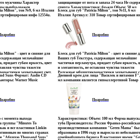
его мужчины Характер
защищающие от пота и запаха 24 часа Не содер
кончиков Инновация: комплекс протеинов,
ины вырбхьзцажен
спирта Характеристики: бхьжш Объем: 50 мл
содержащихся в Gliss Kur "Oil Nutritive", Cell R
cia Milton", тон №9, 6 мл Италия
Блеск для губ "Patricia Milton", тон №11, 6 мл
нием весенней свежести,
Производитель: Филиппины Товар сертифицир
позволяет точно восстановить поврежденные к
сертифицирован инфо 12554u.
Италия Артикул: 310 Товар сертифицирован и
 и роскошных древесных нот Он
волоса, нвпкопе отягощая здоровые участки
12555u.
ебе, что ему не нужно кричать о
Характеристики: Объем шампуня: 250 мл Объе
и самобытности, он заявляет о
бальзама: 200 мл Объем экспресс-кондиционера
Классификация аромата:
мл Размер косметички: 20 см х 24,5 см х 6 см
Подробно
Подробно
ный Пирвеббхамида аромата:
Производитель шампуни и бальзама: Россия
сные ноты, розмарин,
Производитель экспресс-кондиционера: Герман
 фиалковый лист Ноты сердца:
Товар сертифицирован.
х, благовония, мята Ноты
ia Milton" - цвет и сияние для
Блеск для губ "Patricia Milton" - цвет и сияние 
арис, гуайяк, сандал, амбра
, содержащая мельчайшие
Ваших губ Текстура, содержащая мельчайшие
жественный, свободный,
, придает губам яркость, цвет
частички перламутра, придает губам яркость, 
тики: Объем: 75 г
ставляя чувства тяжести
и элегантность, не оставляя чувства тяжести
нция Товар сертифицирован.
очастички захватывают свет,
Радужные мбхшцтикрочастички захватывают св
and Suns Формат: Audio CD
Дневной крем для лица "Василек и витамин F",
ие и блеск Идеально подходит
усиливая цвет, сияние и блеск Идеально подход
бьюторы: Warner Music
мл компании является гипоаллергенной Товар
тельных губ, оказывая
для сухих и чувствительных губ, оказывая
овая Фирма "Никитин"
сертифицирован инфо 12558u.
няющее действие
смягчающее и увлажняющее действие
ры Характеристики
ем: 6 мл Тон блеска: 9
Характеристики: Объем: 6 мл Тон блеска: 11
 г Альбом инфо 12557u.
лия Артикул: 310 Товар
Производитель: Италия Артикул: 310 Товар
Подробно
Подробно
сертифицирован.
о с момента выхода
Характеристики: Объем: 100 мл Форма выпуск
а группы "Minutes To
туба Производитель: Россия Франко-российска
как и все пластинки Linkin
производственная компания "Green Mama" бы
атиновым во многих странах
образована в 1996 году и выросла из небольшог
си "Aбхшхю Thousand Suns"
семейнобхшрего бизнеса В настоящее время "Gr