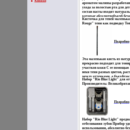
Книжки
ароматом малины разработан
ухода за полостью рта для дете
состав пасты входят натурал
которые абсолютнобъкчб без
Кисточка для теней маленьк
Натуральные молочные ферме
Rouge" тени как подводку То
формировании местного имму
инфо 1725o.
защиту от бактерий Входящий
сочетании с маннитом и акт
лакричника защищает зубы о
Подробно
кальций, получвижетенный и
усваивается и помогает в фо
эмали детских зубов Мягкие 
компоненты бережно ухажива
Эта маленькая кисть из натур
кровоточивость десен, защищ
прекрасно подходит для тони
налета Активные компоненты
участков кожи С ее помощью 
экстракт лакричника, лактоф
веки тени разных цветов, ра
лактопероксидаза, оксидаза г
между оттенками, а бъкуфта
лизоцим Характеристики: Объ
Набор "Rio Blue Light" для о
толстые линии Эту кисточку
упаковки: 13,5 см х 5 см х 6 с
Производитель: Великобрита
применять для проработки о
сертифицирован.
инфо 1727o.
вдоль нижнего и верхнего века
Обмакнув кисточку в воду, а з
сможете нанести тени как под
Подробно
сертифицирован.
Набор "Rio Blue Light" предн
отбеливания зубов Прибор удо
использовании, абсолютно без