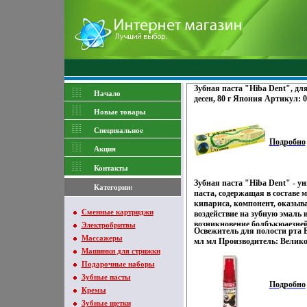
Зубная паста "Hiba Dent", дл
Начало
десен, 80 г Япония Артикул: 
сертифицирован инфо 1714o.
Новые товары
Специяальное
Подробно
Акция
Контакты
Зубная паста "Hiba Dent" - у
Категории:
паста, содержащая в составе 
кипариса, компонент, оказы
Сменные картриджи
воздействие на зубную эмаль
возникновение болбъкюаезней
Электробритвы
Освежитель для полости рта B
эффективно борется с бакте
Массажеры
мл мл Производитель: Велик
причиной кариеса, великолепн
Машинки для стрижки
сертифицирован инфо 1718o.
поверхности зубов, отбеливает
Подарочные наборы
неприятного запаха во рту Ха
г Производитель: Япония Арт
Зубные пасты
Подробно
севижкмртифицирован.
Кремы
Зубные щетки