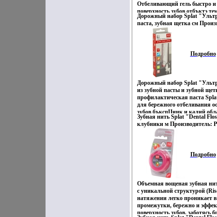
Отбеливающий гель быстро и
поверхность зубов отбъктэ те
Дорожный набор Splat "Ульт
образующихся под воздействие
паста, зубная щетка см Произ
вина, а также в результате к
Товар сертифицирован инфо 1
изменений, не повреждая при 
возвращает зубам первозданн
неприятную желтизну В набор
Подробно
шприца с гелем Капавижвц ра
литиевых батареек типа (CR2
Материал капы: пластик Общи
Производитель: Великобритан
Дорожный набор Splat "Ульт
из зубной пасты и зубной щет
профилактическая паста Spl
для бережного отбеливания о
зубов бъкспЦинк и калий обл
Зубная нить Splat "Dental Flo
противовоспалительным дейс
клубники м Производитель: Р
чувствительность и заботятся 
сертифицирован инфо 1731o.
Стильная складная дорожная 
отлично очищает налет между
инновационной щетине с уто
Подробно
Оригинальный дизайн ивижбы
использовании щетки сделаю
попутчиком Характеристики:
Размер щетки (в сложенном виде
Объемная вощеная зубная нить
см Производитель: Россия То
с уникальной структурой (Rise
натяжении легко проникает 
промежутки, бережно и эффе
поверхность зубов, заботясь 