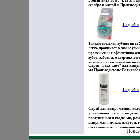
Зубная нить Splat "Dental Flo
Антибактериальный компонент
серебра и мятой м Производит
размножению бактерий Испол
сертифицирован инфо 1734o.
помогает предотвратить карие
уменьшает образование налет
кровоточивость десен на 50%
Подробно
Длина нити: 30 мвзьъф Произ
Товар сертифицирован.
Тонкая вощеная зубная нить S
легко проникает в самые узк
промежутки и эффективно оч
зубов, заботясь о здоровье де
волокон чистого сереббщюнмр
Спрей "Frizz-Ease" для выпря
экстрактом мяты оказывают 
мл Производитель: Великобр
антибактериальное действие 
сертифицирован инфо 1737o.
размножению бактерий Испол
помогает предотвратить карие
снижает кровоточивость десе
Подробно
использовать после каждого 
Характеристики: Длина нити:
Россия Товар сертифицирован
Спрей для выпрямления воло
уникальной технологии делае
послушными и гладкими, раз
выпрямляя их как изнутри, т
регулярном использовании о
Показ
восстанавливаебщюмят и защ
поврежденные в результате вс