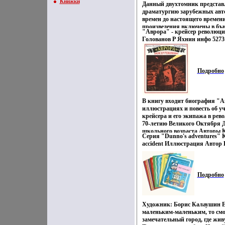
Книжки
Данный двухтомник представл
драматургию зарубежных авт
времен до настоящего времен
произведения включены в бъ
"Аврора" - крейсер революц
школы Биографические сведен
Голованов Р Яхнин инфо 5273t
критический материал помог
успешнее овладевать сокров
литературы Что внутри? Содер
Подробно
В книгу входит биография "
иллюстрациях и повесть об уч
крейсера и его экипажа в ре
70-летию Великого Октября Д
школьного возраста Авторы
Серия "Dunno's adventures" 
Голованов Р Яхнин.
accident Иллюстрация Автор
5307t.
Подробно
Художник: Борис Калаушин Е
маленьким-маленьким, то смо
замечательный город, где жи