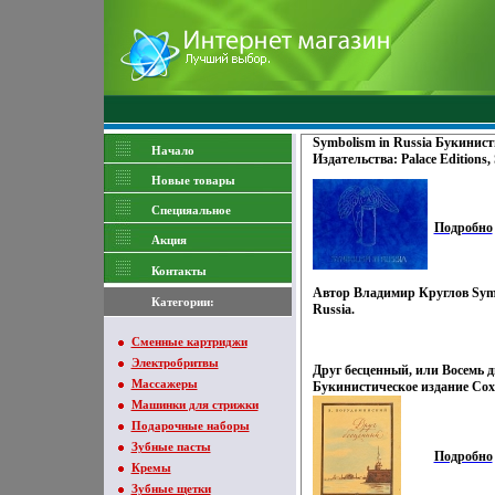
Symbolism in Russia Букинист
Начало
Издательства: Palace Editions,
Твердый переплет, 352 стр ISB
Новые товары
930775-26-3 Формат: 84x104/3
3962t.
Специяальное
Подробно
Акция
Контакты
Автор Владимир Круглов Sym
Категории:
Russia.
Сменные картриджи
Электробритвы
Друг бесценный, или Восемь д
Массажеры
Букинистическое издание Со
Издательство: Детская литера
Машинки для стрижки
Твердый переплет, 288 стр Ти
Подарочные наборы
Формат: 70x108/32 (~130х165 м
Зубные пасты
Подробно
Кремы
Зубные щетки