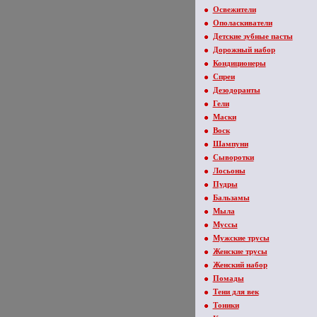
Освежители
Ополаскиватели
Детские зубные пасты
Дорожный набор
Кондиционеры
Спреи
Дезодоранты
Гели
Маски
Воск
Шампуни
Сыворотки
Лосьоны
Пудры
Бальзамы
Мыла
Муссы
Мужские трусы
Женские трусы
Женский набор
Помады
Тени для век
Тоники