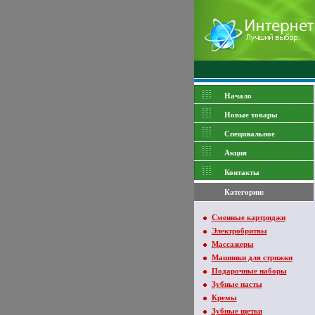
Начало
Новые товары
Специяальное
Акция
Контакты
Категории:
Сменные картриджи
Электробритвы
Массажеры
Машинки для стрижки
Подарочные наборы
Зубные пасты
Кремы
Зубные щетки