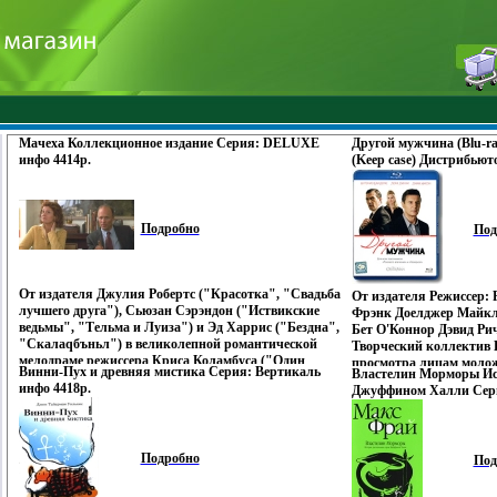
Мачеха Коллекционное издание Серия: DELUXE
Другой мужчина (Blu-ra
инфо 4414p.
(Keep case) Дистрибьют
код: А, B, С Субтитры:
Русский Закадровый пе
инфо 4416p.
Подробно
Под
От издателя Джулия Робертс ("Красотка", "Свадьба
От издателя Режиссер:
лучшего друга"), Сьюзан Сэрэндон ("Иствикские
Фрэнк Доелджер Майкл
ведьмы", "Тельма и Луиза") и Эд Харрис ("Бездна",
Бет О'Коннор Дэвид Ри
"Скалаqбъньл") в великолепной романтической
Творческий коллектив 
мелодраме режиссера Криса Коламбуса ("Один
просмотра лицам молож
Винни-Пух и древняя мистика Серия: Вертикаль
Властелин Морморы Ист
дома", "Миссис Даутфайр") - "Мачеха" Семейные
Дополнительные матер
инфо 4418p.
Джуффином Халли Сери
узы настолько тесно сближают людей, что рано или
исполнители Интервью 
4421p.
поздно кто - то оказывается лишним И в жизни
исполнителями Фотога
двенадцатилетней Авииеянны и семилетнего Бена
площадке Трейлер Смо
появилась Изабель, любовница их разведенного отца
Фильмографии Режиссер
Подробно
Она делает все возможное, чтобы завоевать любовь
Под
Актеры (показать всех 
чужих детей Но Джеки, их настоящая мать,
Бандвиижаерас Antonio
использует весь свой авторитет и влияние, чтобы
Домингес Бандерас родил